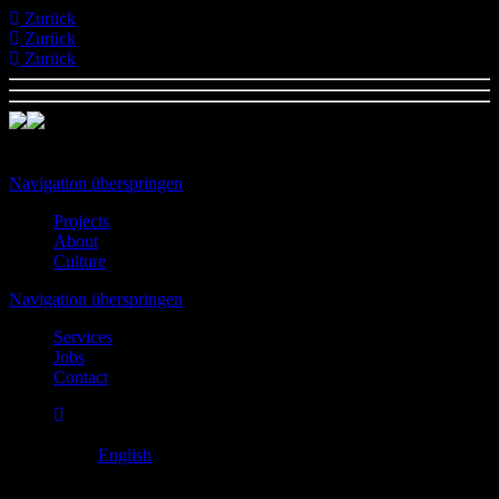
Zurück
Zurück
Zurück
Scroll
01
Navigation überspringen
Projects
About
Culture
Navigation überspringen
Services
Jobs
Contact
Deutsch
English