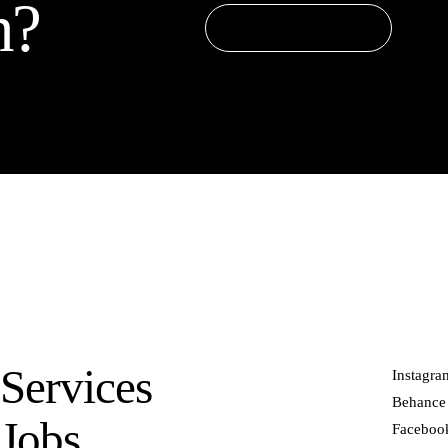
n?
Projekt starten
Services
Instagra
Behance
Jobs
Faceboo