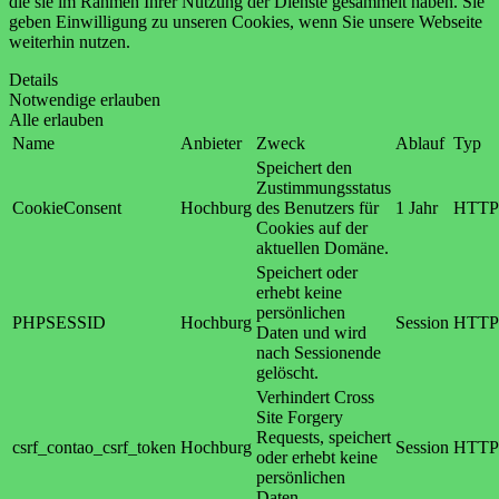
die sie im Rahmen Ihrer Nutzung der Dienste gesammelt haben. Sie
geben Einwilligung zu unseren Cookies, wenn Sie unsere Webseite
weiterhin nutzen.
Details
Notwendige erlauben
Alle erlauben
Name
Anbieter
Zweck
Ablauf
Typ
Speichert den
Zustimmungsstatus
CookieConsent
Hochburg
des Benutzers für
1 Jahr
HTTP
Cookies auf der
aktuellen Domäne.
Speichert oder
erhebt keine
persönlichen
PHPSESSID
Hochburg
Session
HTTP
Daten und wird
nach Sessionende
gelöscht.
Verhindert Cross
Site Forgery
Requests, speichert
csrf_contao_csrf_token
Hochburg
Session
HTTP
oder erhebt keine
persönlichen
Daten.