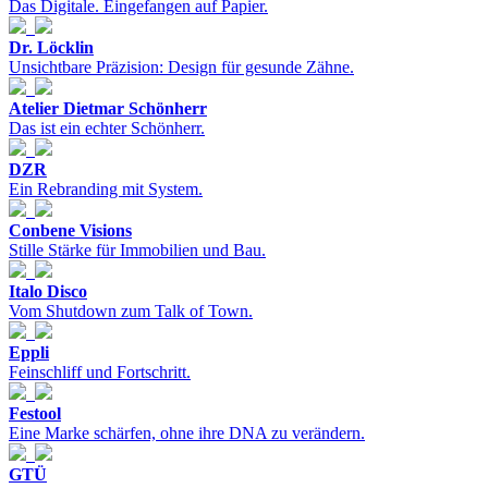
Das Digitale. Eingefangen auf Papier.
Dr. Löcklin
Unsichtbare Präzision: Design für gesunde Zähne.
Atelier Dietmar Schönherr
Das ist ein echter Schönherr.
DZR
Ein Rebranding mit System.
Conbene Visions
Stille Stärke für Immobilien und Bau.
Italo Disco
Vom Shutdown zum Talk of Town.
Eppli
Feinschliff und Fortschritt.
Festool
Eine Marke schärfen, ohne ihre DNA zu verändern.
GTÜ