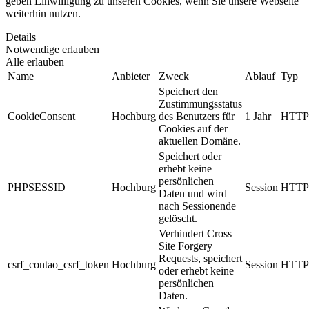
geben Einwilligung zu unseren Cookies, wenn Sie unsere Webseite
weiterhin nutzen.
Details
Notwendige erlauben
Alle erlauben
Name
Anbieter
Zweck
Ablauf
Typ
Speichert den
Zustimmungsstatus
CookieConsent
Hochburg
des Benutzers für
1 Jahr
HTTP
Cookies auf der
aktuellen Domäne.
Speichert oder
erhebt keine
persönlichen
PHPSESSID
Hochburg
Session
HTTP
Daten und wird
nach Sessionende
gelöscht.
Verhindert Cross
Site Forgery
Requests, speichert
csrf_contao_csrf_token
Hochburg
Session
HTTP
oder erhebt keine
persönlichen
Daten.